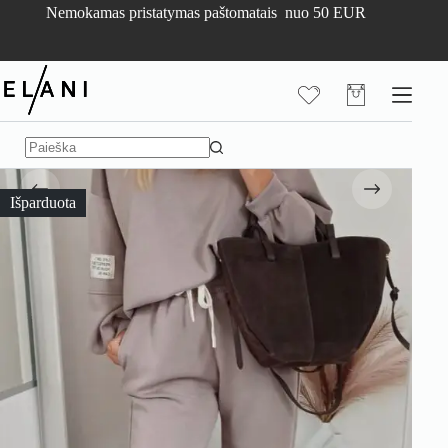
Skip
Nemokamas pristatymas paštomatais nuo 50 EUR
to
content
Pirkinių
krepšelis
No
results
Išparduota