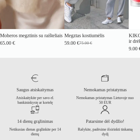
Moheros megztinis su raišteliais
Megztas kostiumėlis
KIKO
ir dr
65.00
€
59.00
€
75.00
€
Original
Current
9.00
price
price
was:
is:
75.00 €.
59.00 €.
Saugus atsiskaitymas
Nemokamas pristatymas
Atsiskaitykite per savo el.
Nemokamas pristatymas Lietuvoje nuo
bankininkystę ar kortelę
50 EUR
14 dienų grąžinimas
Patarsime dėl dydžio!
Netikusias dienas grąžinkite per 14
Rašykite, padėsime išsirinkti tinkamą
dienų
dydį