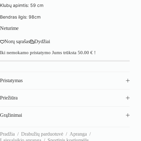
Klubų apimtis: 59 cm
Bendras ilgis: 98cm
Neturime
Norų sąrašas
Dydžiai
Iki nemokamo pristatymo Jums trūksta
50.00
€
!
Pristatymas
Priežiūra
Grąžinimai
Pradžia
/
Drabužių parduotuvė
/
Apranga
/
Laisvalaikio apranga
/
Sportinis kostiumėlis