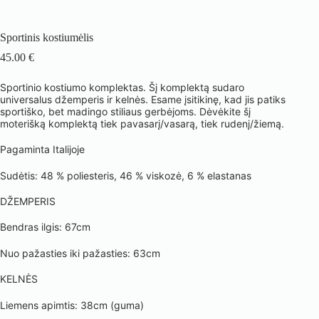
Sportinis kostiumėlis
45.00
€
Sportinio kostiumo komplektas. Šį komplektą sudaro
universalus džemperis ir kelnės. Esame įsitikinę, kad jis patiks
sportiško, bet madingo stiliaus gerbėjoms. Dėvėkite šį
moterišką komplektą tiek pavasarį/vasarą, tiek rudenį/žiemą.
Pagaminta Italijoje
Sudėtis: 48 % poliesteris, 46 % viskozė, 6 % elastanas
DŽEMPERIS
Bendras ilgis: 67cm
Nuo pažasties iki pažasties: 63cm
KELNĖS
Liemens apimtis: 38cm (guma)