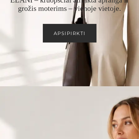
ELANI – kruopščiai atrinkta apranga ir
grožis moterims – vienoje vietoje.
APSIPIRKTI