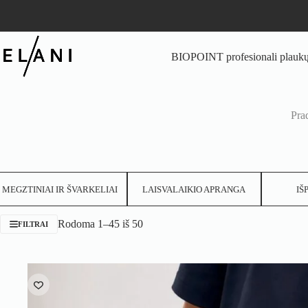
Skip
to
content
BIOPOINT profesionali plaukų 
Pra
MEGZTINIAI IR ŠVARKELIAI
LAISVALAIKIO APRANGA
IŠ
Rodoma 1–45 iš 50
FILTRAI