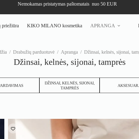
Nemokamas pristatymas paštomatais nuo 50 EUR
priežiūra
KIKO MILANO kosmetika
APRANGA
džia
/
Drabužių parduotuvė
/
Apranga
/
Džinsai, kelnės, sijonai, ta
Džinsai, kelnės, sijonai, tamprės
DŽINSAI, KELNĖS, SIJONAI,
PARDAVIMAS
AKSESUAR
TAMPRĖS