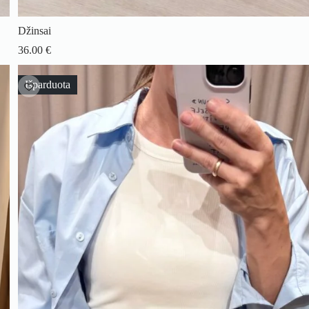
Džinsai
36.00
€
Išparduota