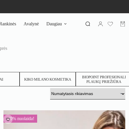
Rankinės
Avalynė
Daugiau
Pirki
krepš
mprės
BIOPOINT PROFESIONALI
AI
KIKO MILANO KOSMETIKA
PLAUKŲ PRIEŽIŪRA
-40% nuolaida!