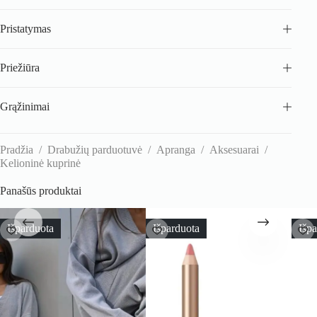
Pristatymas
Priežiūra
Grąžinimai
Pradžia
/
Drabužių parduotuvė
/
Apranga
/
Aksesuarai
/
Kelioninė kuprinė
Panašūs produktai
Išparduota
Išparduota
Išp