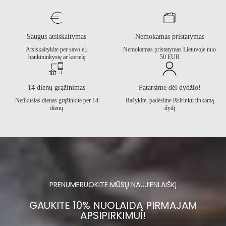
Saugus atsiskaitymas
Nemokamas pristatymas
Atsiskaitykite per savo el.
Nemokamas pristatymas Lietuvoje nuo
bankininkystę ar kortelę
50 EUR
14 dienų grąžinimas
Patarsime dėl dydžio!
Netikusias dienas grąžinkite per 14
Rašykite, padėsime išsirinkti tinkamą
dienų
dydį
PRENUMERUOKITE MŪSŲ NAUJIENLAIŠKĮ
GAUKITE 10% NUOLAIDĄ PIRMAJAM
APSIPIRKIMUI!