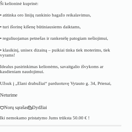
Ši kelioninė kuprinė:
• atitinka oro linijų rankinio bagažo reikalavimus,
• turi išorinę kišenę būtiniausiems daiktams,
• reguliuojamas petnešas ir rankenėlę patogiam nešiojimui,
• klasikinį, unisex dizainą – puikiai tinka tiek moterims, tiek
vyrams!
Idealus pasirinkimas kelionėms, savaitgalio išvykoms ar
kasdieniam naudojimui.
Užsuk į „Elani drabužiai“ parduotuvę Vytauto g. 34, Prienai,
Neturime
Norų sąrašas
Dydžiai
Iki nemokamo pristatymo Jums trūksta
50.00
€
!