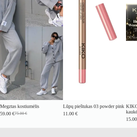
Megztas kostiumėlis
Lũpų pieštukas 03 powder pink
KIKO
kauk
59.00
€
11.00
€
75.00
€
Original
Current
15.0
price
price
was:
is:
75.00 €.
59.00 €.