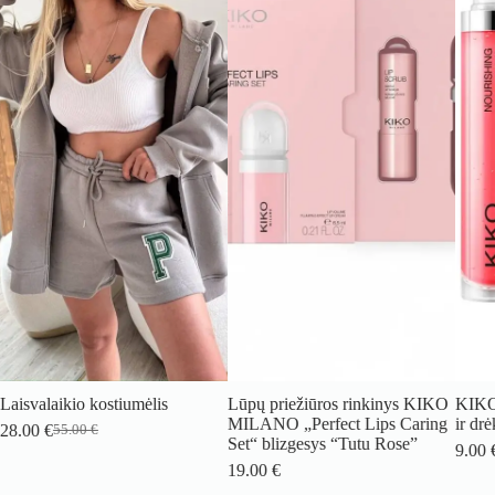
Laisvalaikio kostiumėlis
Lūpų priežiūros rinkinys KIKO
KIKO
MILANO „Perfect Lips Caring
ir dr
28.00
€
55.00
€
Original
Current
Set“ blizgesys “Tutu Rose”
9.00
price
price
19.00
€
was:
is: