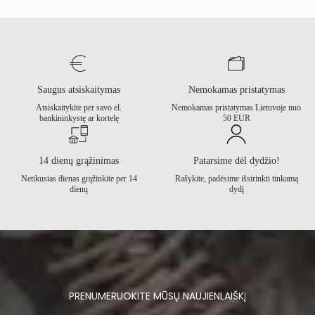
55.00 €.
28.00 €.
Saugus atsiskaitymas
Nemokamas pristatymas
Atsiskaitykite per savo el.
Nemokamas pristatymas Lietuvoje nuo
bankininkystę ar kortelę
50 EUR
14 dienų grąžinimas
Patarsime dėl dydžio!
Netikusias dienas grąžinkite per 14
Rašykite, padėsime išsirinkti tinkamą
dienų
dydį
PRENUMERUOKITE MŪSŲ NAUJIENLAIŠKĮ