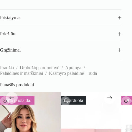
Pristatymas
Priežiūra
Grąžinimai
Pradžia
/
Drabužių parduotuvė
/
Apranga
/
Palaidinės ir marškiniai
/
Kašmyro palaidinė – ruda
Panašūs produktai
-49% nuolaida!
Išparduota
-40