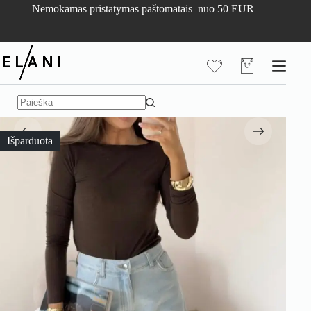
Skip
Nemokamas pristatymas paštomatais nuo 50 EUR
to
content
Pirkinių
krepšelis
No
results
Išparduota