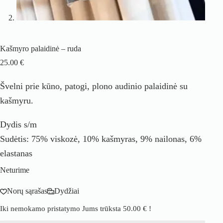
Kašmyro palaidinė – ruda
25.00
€
Švelni prie kūno, patogi, plono audinio palaidinė su
kašmyru.
Dydis s/m
Sudėtis: 75% viskozė, 10% kašmyras, 9% nailonas, 6%
elastanas
Neturime
Norų sąrašas
Dydžiai
Iki nemokamo pristatymo Jums trūksta
50.00
€
!