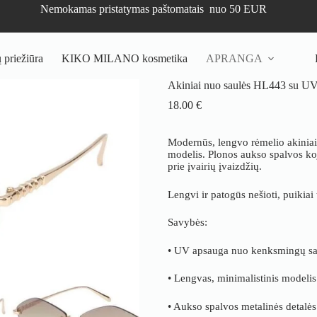
Nemokamas pristatymas paštomatais nuo 50 EUR
priežiūra
KIKO MILANO kosmetika
APRANGA
Akiniai nuo saulės HL443 su U
18.00
€
Modernūs, lengvo rėmelio akiniai b
modelis. Plonos aukso spalvos kojel
prie įvairių įvaizdžių.
Lengvi ir patogūs nešioti, puikiai
Savybės:
• UV apsauga nuo kenksmingų sau
• Lengvas, minimalistinis modelis
• Aukso spalvos metalinės detalės