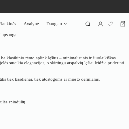
Rankinės
Avalynė
Daugiau
Pirki
krepš
V apsauga
e klasikinio rėmo aplink lęšius – minimalistinis ir šiuolaikiškas
ės suteikia elegancijos, o skirtingų atspalvių lęšiai leidžia priderinti
 tiks tiek kasdienai, tiek atostogoms ar miesto deriniams.
lės spindulių