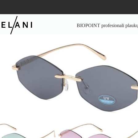
Skip
to
content
BIOPOINT profesionali plaukų 