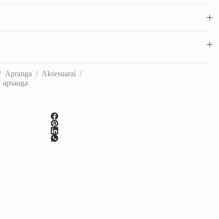
/
Apranga
/
Aksesuarai
/
V apsauga