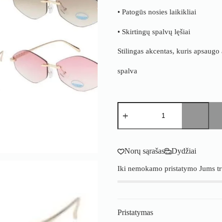
• Patogūs nosies laikikliai
• Skirtingų spalvų lęšiai
Stilingas akcentas, kuris apsaugo a
spalva
produkto
kiekis:
Akiniai
nuo
saulės
HL443
Norų sąrašas
Dydžiai
su
UV
Iki nemokamo pristatymo Jums t
apsauga
Pristatymas