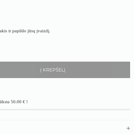
kis ir papildo jūsų įvaizdį.
Į KREPŠELĮ
rūksta
50.00
€
!