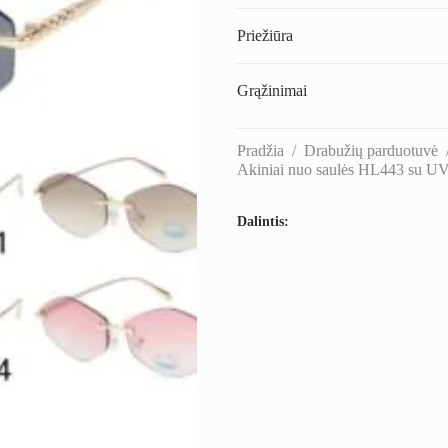
Priežiūra
Grąžinimai
Pradžia
/
Drabužių parduotuvė
Akiniai nuo saulės HL443 su U
Dalintis: