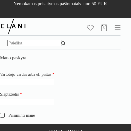
Skip
Nemokamas pristatymas paštomatais nuo 50 EUR
to
content
Pirkinių
krepšelis
No
results
Mano paskyra
Privalomas
Vartotojo vardas arba el. paštas
*
Privalomas
Slaptažodis
*
Prisiminti mane