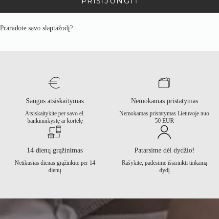
PRISIJUNGTI
Praradote savo slaptažodį?
Saugus atsiskaitymas
Nemokamas pristatymas
Atsiskaitykite per savo el.
Nemokamas pristatymas Lietuvoje nuo
bankininkystę ar kortelę
50 EUR
14 dienų grąžinimas
Patarsime dėl dydžio!
Netikusias dienas grąžinkite per 14
Rašykite, padėsime išsirinkti tinkamą
dienų
dydį