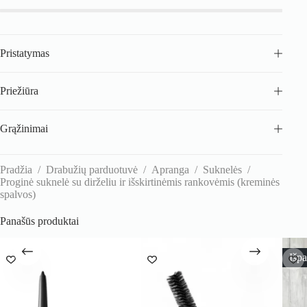
išskirtinėmis
rankovėmis
(kreminės
spalvos)
Pristatymas
Priežiūra
Grąžinimai
Pradžia
/
Drabužių parduotuvė
/
Apranga
/
Suknelės
/
Proginė suknelė su dirželiu ir išskirtinėmis rankovėmis (kreminės
spalvos)
Panašūs produktai
Išp