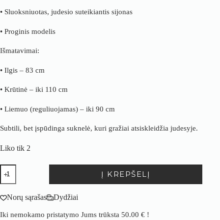
• Sluoksniuotas, judesio suteikiantis sijonas
• Proginis modelis
Išmatavimai:
• Ilgis – 83 cm
• Krūtinė – iki 110 cm
• Liemuo (reguliuojamas) – iki 90 cm
Subtili, bet įspūdinga suknelė, kuri gražiai atsiskleidžia judesyje.
Liko tik 2
produkto
Į KREPŠELĮ
kiekis:
Proginė
suknelė
Norų sąrašas
Dydžiai
su
dirželiu
Iki nemokamo pristatymo Jums trūksta
50.00
€
!
ir