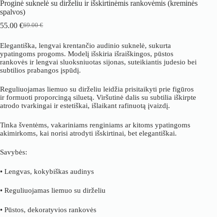
Proginė suknelė su dirželiu ir išskirtinėmis rankovėmis (kreminės
spalvos)
55.00
€
69.00
€
Original
Current
price
price
Elegantiška, lengvai krentančio audinio suknelė, sukurta
was:
is:
ypatingoms progoms. Modelį išskiria išraiškingos, pūstos
69.00 €.
55.00 €.
rankovės ir lengvai sluoksniuotas sijonas, suteikiantis judesio bei
subtilios prabangos įspūdį.
Reguliuojamas liemuo su dirželiu leidžia prisitaikyti prie figūros
ir formuoti proporcingą siluetą. Viršutinė dalis su subtilia iškirpte
atrodo tvarkingai ir estetiškai, išlaikant rafinuotą įvaizdį.
Tinka šventėms, vakariniams renginiams ar kitoms ypatingoms
akimirkoms, kai norisi atrodyti išskirtinai, bet elegantiškai.
Savybės:
• Lengvas, kokybiškas audinys
• Reguliuojamas liemuo su dirželiu
• Pūstos, dekoratyvios rankovės