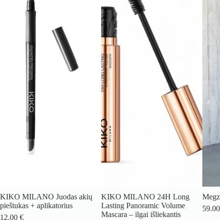
KIKO MILANO Juodas akių
KIKO MILANO 24H Long
Megzt
pieštukas + aplikatorius
Lasting Panoramic Volume
59.0
Mascara – ilgai išliekantis
12.00
€