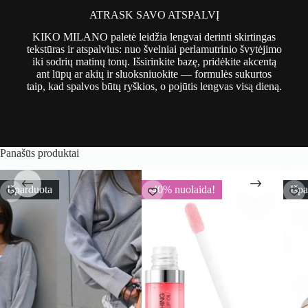
ATRASK SAVO ATSPALVĮ
KIKO MILANO paletė leidžia lengvai derinti skirtingas
tekstūras ir atspalvius: nuo švelniai perlamutrinio švytėjimo
iki sodrių matinų tonų. Išsirinkite bazę, pridėkite akcentą
ant lūpų ar akių ir sluoksniuokite — formulės sukurtos
taip, kad spalvos būtų ryškios, o pojūtis lengvas visą dieną.
Panašūs produktai
arduota
-40% nuolaida!
Išparduo