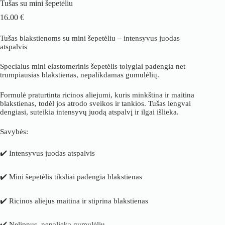
Tušas su mini šepetėliu
16.00
€
Tušas blakstienoms su mini šepetėliu – intensyvus juodas
atspalvis
Specialus mini elastomerinis šepetėlis tolygiai padengia net
trumpiausias blakstienas, nepalikdamas gumulėlių.
Formulė praturtinta ricinos aliejumi, kuris minkština ir maitina
blakstienas, todėl jos atrodo sveikos ir tankios. Tušas lengvai
dengiasi, suteikia intensyvų juodą atspalvį ir ilgai išlieka.
Savybės:
✔️ Intensyvus juodas atspalvis
✔️ Mini šepetėlis tiksliai padengia blakstienas
✔️ Ricinos aliejus maitina ir stiprina blakstienas
✔️ Nelipnus, nepalieka gumulėlių