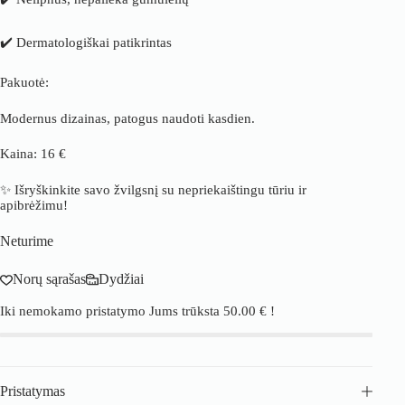
✔️ Dermatologiškai patikrintas
Pakuotė:
Modernus dizainas, patogus naudoti kasdien.
Kaina: 16 €
✨ Išryškinkite savo žvilgsnį su nepriekaištingu tūriu ir
apibrėžimu!
Neturime
Norų sąrašas
Dydžiai
Iki nemokamo pristatymo Jums trūksta
50.00
€
!
Pristatymas