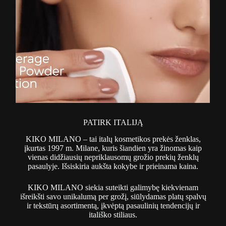
PATIRK ITALIJĄ
KIKO MILANO – tai italų kosmetikos prekės ženklas,
įkurtas 1997 m. Milane, kuris šiandien yra žinomas kaip
vienas didžiausių nepriklausomų grožio prekių ženklų
pasaulyje. Išsiskiria aukšta kokybe ir prieinama kaina.
KIKO MILANO siekia suteikti galimybę kiekvienam
išreikšti savo unikalumą per grožį, siūlydamas platų spalvų
ir tekstūrų asortimentą, įkvėptą pasaulinių tendencijų ir
itališko stiliaus.