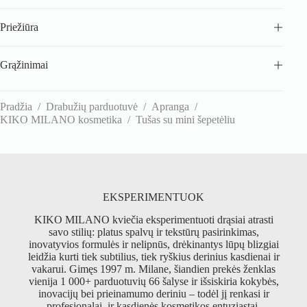
Priežiūra
Grąžinimai
Pradžia
/
Drabužių parduotuvė
/
Apranga
/
KIKO MILANO kosmetika
/
Tušas su mini šepetėliu
EKSPERIMENTUOK
KIKO MILANO kviečia eksperimentuoti drąsiai atrasti
savo stilių: platus spalvų ir tekstūrų pasirinkimas,
inovatyvios formulės ir nelipnūs, drėkinantys lūpų blizgiai
leidžia kurti tiek subtilius, tiek ryškius derinius kasdienai ir
vakarui. Gimęs 1997 m. Milane, šiandien prekės ženklas
vienija 1 000+ parduotuvių 66 šalyse ir išsiskiria kokybės,
inovacijų bei prieinamumo deriniu – todėl jį renkasi ir
profesionalai, ir kasdienės kosmetikos entuziastai.