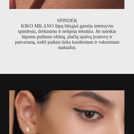
SPINDĖK
KIKO MILANO lūpų blizgiai garsėja intensyviu
spindesiu, drėkinimu ir nelipnia tekstūra. Jie suteikia
lūpoms putlumo efektą, plačią spalvų įvairovę ir
patvarumą, todėl puikiai tinka kasdieniam ir vakariniam
makiažui.