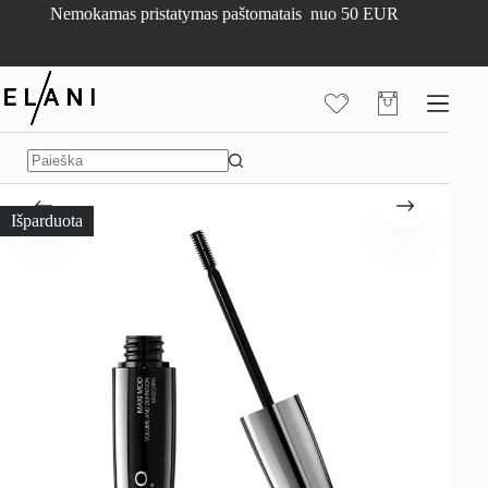
Skip
Nemokamas pristatymas paštomatais nuo 50 EUR
to
content
Pirkinių
krepšelis
No
results
Išparduota