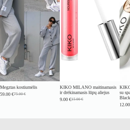
tas kostiumėlis
KIKO MILANO maitinamasis
KIKO MIL
ir drėkinamasis lūpų aliejus
su spalva
00
€
75.00
€
Original
Current
Blackberr
9.00
€
15.00
€
price
price
Original
Current
12.00
€
was:
is:
price
price
75.00 €.
59.00 €.
was:
is:
15.00 €.
9.00 €.