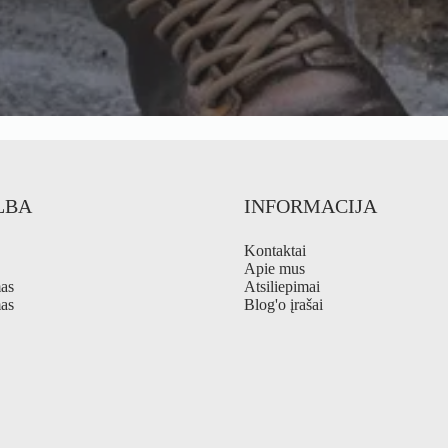
LBA
INFORMACIJA
Kontaktai
Apie mus
mas
Atsiliepimai
as
Blog'o įrašai