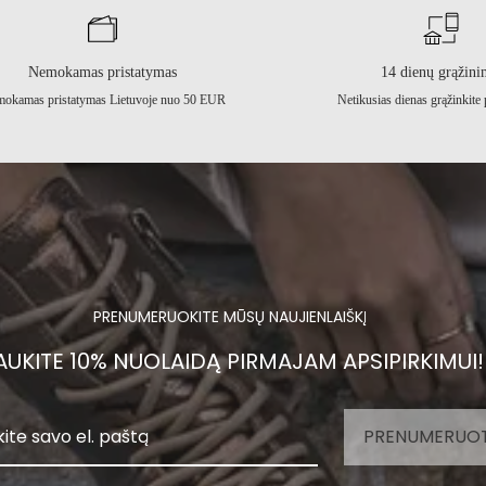
Nemokamas pristatymas
14 dienų grąžini
okamas pristatymas Lietuvoje nuo 50 EUR
Netikusias dienas grąžinkite 
PRENUMERUOKITE MŪSŲ NAUJIENLAIŠKĮ
UKITE 10% NUOLAIDĄ PIRMAJAM APSIPIRKIMUI!
PRENUMERUOT