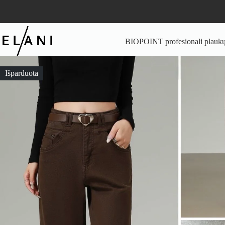
Skip
to
content
BIOPOINT profesionali plaukų 
Išparduota