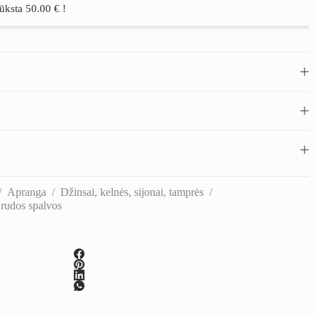
rūksta
50.00
€
!
/
Apranga
/
Džinsai, kelnės, sijonai, tamprės
/
– rudos spalvos