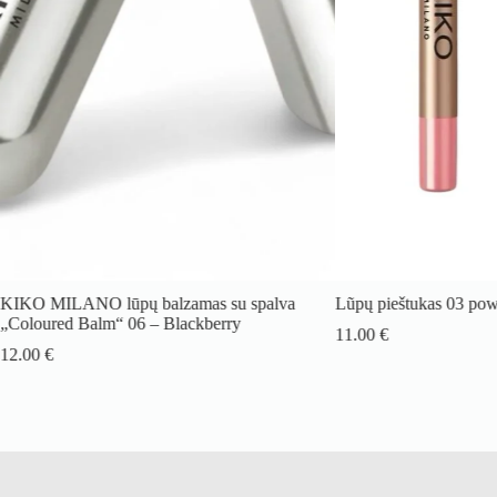
KIKO MILANO lūpų balzamas su spalva
Lũpų pieštukas 03 pow
„Coloured Balm“ 06 – Blackberry
11.00
€
12.00
€