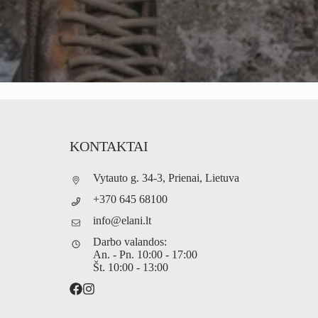
KONTAKTAI
Vytauto g. 34-3, Prienai, Lietuva
+370 645 68100
info@elani.lt
Darbo valandos:
An. - Pn. 10:00 - 17:00
Št. 10:00 - 13:00
Turite klausimų?
O