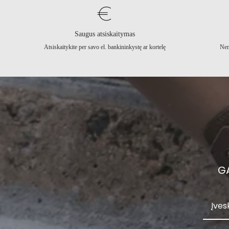
Saugus atsiskaitymas
Atsiskaitykite per savo el. bankininkystę ar kortelę
Nem
GA