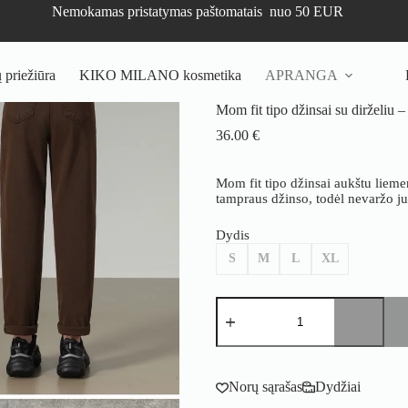
Nemokamas pristatymas paštomatais nuo 50 EUR
priežiūra
KIKO MILANO kosmetika
APRANGA
Mom fit tipo džinsai su dirželiu 
36.00
€
Mom fit tipo džinsai aukštu lieme
tampraus džinso, todėl nevaržo jud
Dydis
S
M
L
XL
produkto
kiekis:
Mom
fit
tipo
džinsai
Norų sąrašas
Dydžiai
su