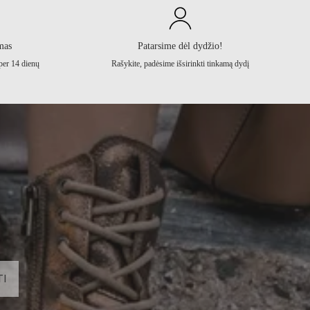
mas
Patarsime dėl dydžio!
per 14 dienų
Rašykite, padėsime išsirinkti tinkamą dydį
I