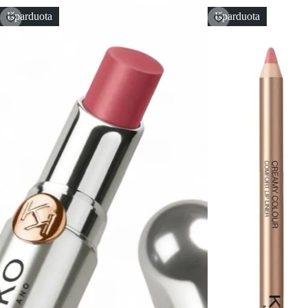
Išparduota
Išparduota