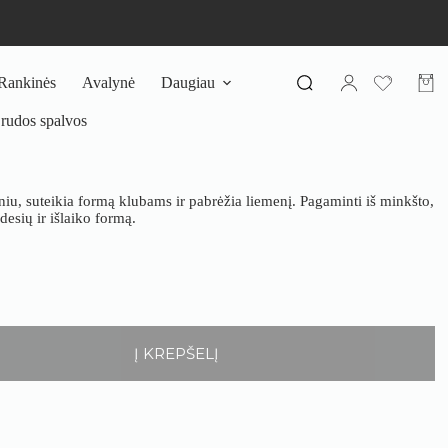
Rankinės
Avalynė
Daugiau
Pirki
krepš
– rudos spalvos
niu, suteikia formą klubams ir pabrėžia liemenį. Pagaminti iš minkšto,
esių ir išlaiko formą.
Į KREPŠELĮ