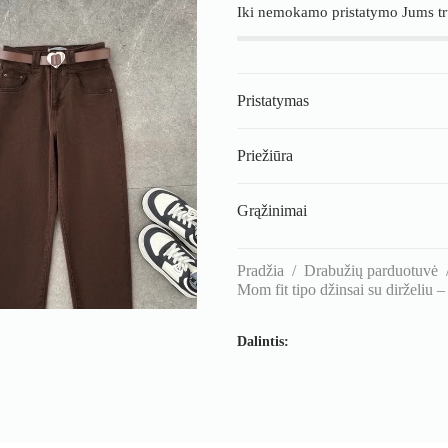
dirželiu
Iki nemokamo pristatymo Jums t
-
rudos
spalvos
Pristatymas
Priežiūra
Grąžinimai
Pradžia
/
Drabužių parduotuvė
Mom fit tipo džinsai su dirželiu 
Dalintis: