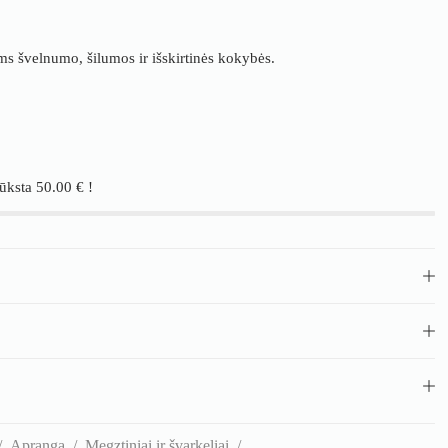
ms švelnumo, šilumos ir išskirtinės kokybės.
rūksta
50.00
€
!
/
Apranga
/
Megztiniai ir švarkeliai
/