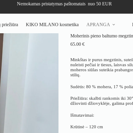
Nemokamas pristatymas paštomatais nuo 50 EUR
priežiūra
KIKO MILANO kosmetika
APRANGA
Moherinis pieno baltumo megztin
65.00
€
Minkštas ir purus megztinis, sute
nuleisti pečiai ir tiesus, laisvas 
moheros siūlas suteikia prabangos
stilių.
Sudėtis: 80 % mohera, 17 % poli
Priežiūra: skalbti rankomis iki 30
džiovinti džiovyklėje, galima pro
Išmatavimai:
Krūtinė – 120 cm