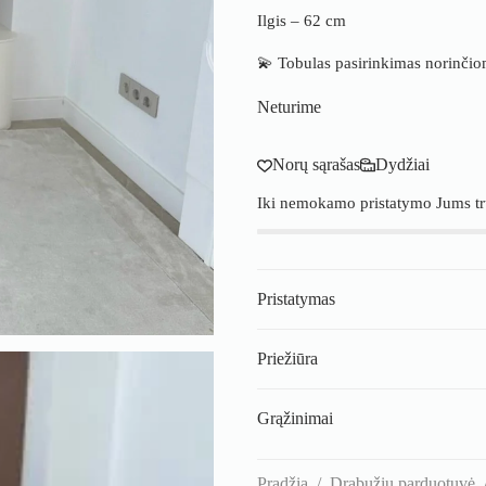
Ilgis – 62 cm
💫 Tobulas pasirinkimas norinčio
Neturime
Norų sąrašas
Dydžiai
Iki nemokamo pristatymo Jums t
Pristatymas
Priežiūra
Grąžinimai
Pradžia
/
Drabužių parduotuvė