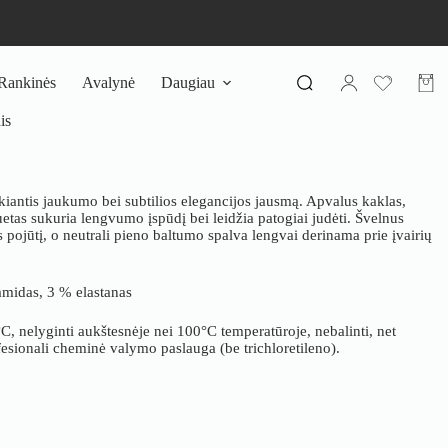
Rankinės
Avalynė
Daugiau
Pirki
krepš
is
ikiantis jaukumo bei subtilios elegancijos jausmą. Apvalus kaklas,
siluetas sukuria lengvumo įspūdį bei leidžia patogiai judėti. Švelnus
 pojūtį, o neutrali pieno baltumo spalva lengvai derinama prie įvairių
amidas, 3 % elastanas
°C, nelyginti aukštesnėje nei 100°C temperatūroje, nebalinti, net
fesionali cheminė valymo paslauga (be trichloretileno).