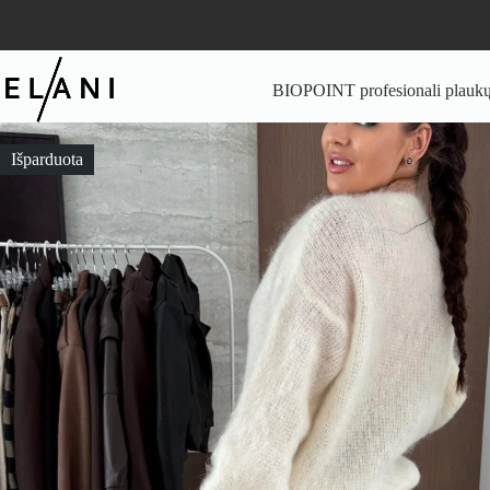
Skip
to
content
BIOPOINT profesionali plaukų 
Išparduota