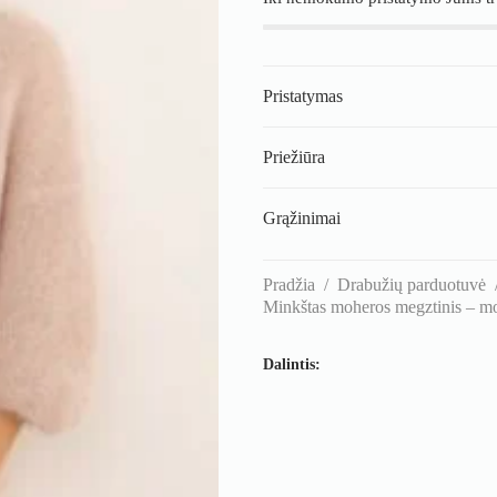
Pristatymas
Priežiūra
Grąžinimai
Pradžia
/
Drabužių parduotuvė
Minkštas moheros megztinis – mot
Dalintis: