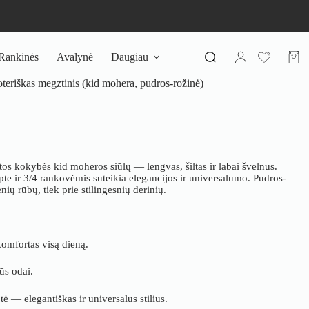
Rankinės
Avalynė
Daugiau
Pirki
krepš
eriškas megztinis (kid mohera, pudros-rožinė)
tos kokybės kid moheros siūlų — lengvas, šiltas ir labai švelnus.
pte ir 3/4 rankovėmis suteikia elegancijos ir universalumo. Pudros-
nių rūbų, tiek prie stilingesnių derinių.
komfortas visą dieną.
ūs odai.
tė — elegantiškas ir universalus stilius.