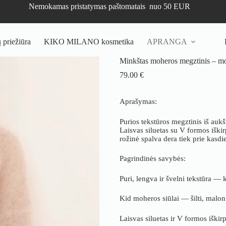
Nemokamas pristatymas paštomatais nuo 50 EUR
priežiūra
KIKO MILANO kosmetika
APRANGA
Minkštas moheros megztinis – mot
79.00
€
Aprašymas:
Purios tekstūros megztinis iš aukš
Laisvas siluetas su V formos iškir
rožinė spalva dera tiek prie kasdie
Pagrindinės savybės:
Puri, lengva ir švelni tekstūra — 
Kid moheros siūlai — šilti, malon
Laisvas siluetas ir V formos iškirp