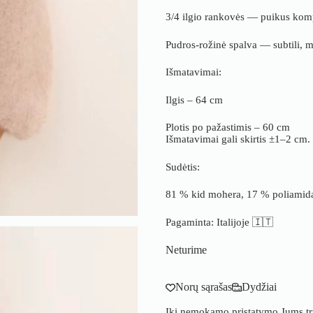
3/4 ilgio rankovės — puikus kompo
Pudros-rožinė spalva — subtili, mo
Išmatavimai:
Ilgis – 64 cm
Plotis po pažastimis – 60 cm
Išmatavimai gali skirtis ±1–2 cm.
Sudėtis:
81 % kid mohera, 17 % poliamida
Pagaminta: Italijoje 🇮🇹
Neturime
Norų sąrašas
Dydžiai
Iki nemokamo pristatymo Jums t