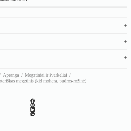
/
Apranga
/
Megztiniai ir švarkeliai
/
eriškas megztinis (kid mohera, pudros-rožinė)