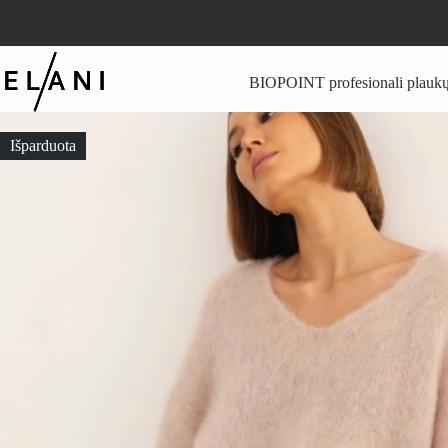
Skip
to
content
BIOPOINT profesionali plaukų 
Išparduota