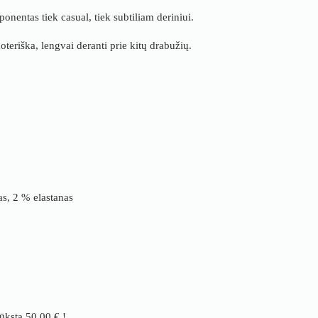
nentas tiek casual, tiek subtiliam deriniui.
teriška, lengvai deranti prie kitų drabužių.
s, 2 % elastanas
rūksta
50.00
€
!