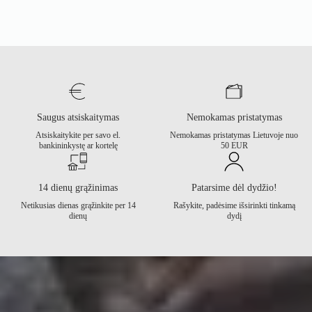
Saugus atsiskaitymas
Nemokamas pristatymas
Atsiskaitykite per savo el.
Nemokamas pristatymas Lietuvoje nuo
bankininkystę ar kortelę
50 EUR
14 dienų grąžinimas
Patarsime dėl dydžio!
Netikusias dienas grąžinkite per 14
Rašykite, padėsime išsirinkti tinkamą
dienų
dydį