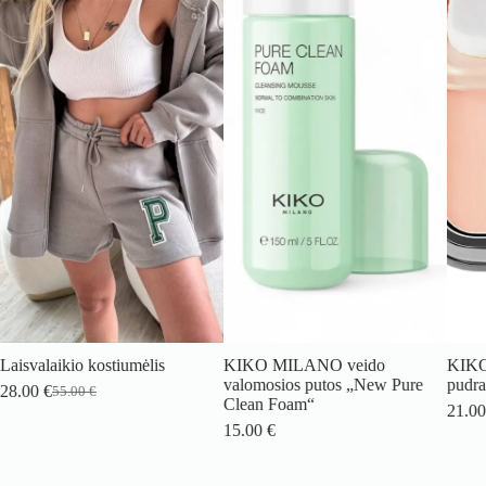
Laisvalaikio kostiumėlis
KIKO MILANO veido
KIKO
valomosios putos „New Pure
pudra
28.00
€
55.00
€
Original
Current
Clean Foam“
21.0
price
price
15.00
€
was:
is:
55.00 €.
28.00 €.