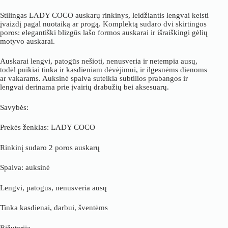
Stilingas LADY COCO auskarų rinkinys, leidžiantis lengvai keisti
įvaizdį pagal nuotaiką ar progą. Komplektą sudaro dvi skirtingos
poros: elegantiški blizgūs lašo formos auskarai ir išraiškingi gėlių
motyvo auskarai.
Auskarai lengvi, patogūs nešioti, nenusveria ir netempia ausų,
todėl puikiai tinka ir kasdieniam dėvėjimui, ir ilgesnėms dienoms
ar vakarams. Auksinė spalva suteikia subtilios prabangos ir
lengvai derinama prie įvairių drabužių bei aksesuarų.
Savybės:
Prekės ženklas: LADY COCO
Rinkinį sudaro 2 poros auskarų
Spalva: auksinė
Lengvi, patogūs, nenusveria ausų
Tinka kasdienai, darbui, šventėms
Bižuterija