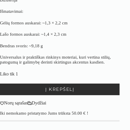
Išmatavimai:
Gėlių formos auskarai: ~1,3 × 2,2 cm
Lašo formos auskarai: ~1,4 × 2,3 cm
Bendras svoris: ~9,18 g
Universalus ir praktiškas rinkinys moteriai, kuri vertina stilių,
patogumą ir galimybę derinti skirtingus akcentus kasdien.
Liko tik 1
Į KREPŠELĮ
Norų sąrašas
Dydžiai
Iki nemokamo pristatymo Jums trūksta
50.00
€
!