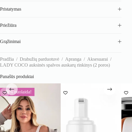
Pristatymas
Priežiūra
Grąžinimai
Pradžia
/
Drabužių parduotuvė
/
Apranga
/
Aksesuarai
/
LADY COCO auksinės spalvos auskarų rinkinys (2 poros)
Panašūs produktai
-49% nuolaida!