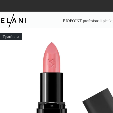
Skip
to
content
BIOPOINT profesionali plaukų 
Išparduota