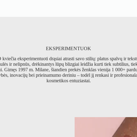
EKSPERIMENTUOK
čia eksperimentuoti drąsiai atrasti savo stilių: platus spalvų ir tekst
lės ir nelipnūs, drėkinantys lūpų blizgiai leidžia kurti tiek subtilius, tie
ui. Gimęs 1997 m. Milane, šiandien prekės ženklas vienija 1 000+ pardu
ybės, inovacijų bei prieinamumo deriniu – todėl jį renkasi ir profesionala
kosmetikos entuziastai.