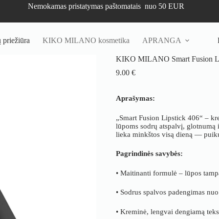
Nemokamas pristatymas paštomatais nuo 50 EUR
priežiūra
KIKO MILANO kosmetika
APRANGA
KIKO MILANO Smart Fusion Lipst
9.00
€
Aprašymas:
„Smart Fusion Lipstick 406“ – kre
lūpoms sodrų atspalvį, glotnumą i
lieka minkštos visą dieną — puiku
Pagrindinės savybės:
• Maitinanti formulė – lūpos tampa
• Sodrus spalvos padengimas nuo p
• Kreminė, lengvai dengiamą tekst