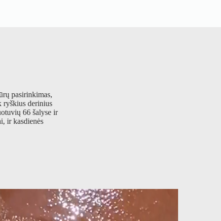
ūrų pasirinkimas,
k ryškius derinius
otuvių 66 šalyse ir
i, ir kasdienės