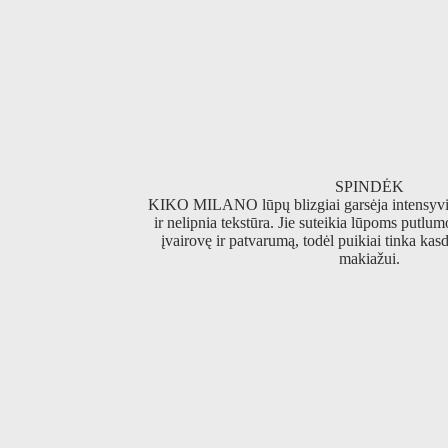
SPINDĖK
KIKO MILANO lūpų blizgiai garsėja intensyvi
ir nelipnia tekstūra. Jie suteikia lūpoms putlum
įvairovę ir patvarumą, todėl puikiai tinka kas
makiažui.