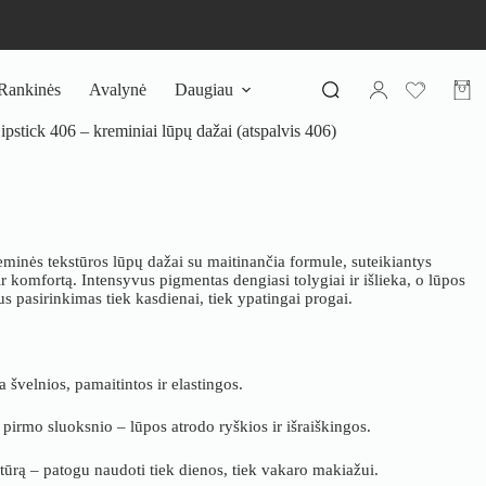
Rankinės
Avalynė
Daugiau
Pirki
krepš
ick 406 – kreminiai lūpų dažai (atspalvis 406)
minės tekstūros lūpų dažai su maitinančia formule, suteikiantys
r komfortą. Intensyvus pigmentas dengiasi tolygiai ir išlieka, o lūpos
s pasirinkimas tiek kasdienai, tiek ypatingai progai.
 švelnios, pamaitintos ir elastingos.
irmo sluoksnio – lūpos atrodo ryškios ir išraiškingos.
ūrą – patogu naudoti tiek dienos, tiek vakaro makiažui.