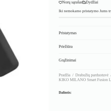
Norų sąrašas
Dydžiai
Iki nemokamo pristatymo Jums t
Pristatymas
Priežiūra
Grąžinimai
Pradžia
/
Drabužių parduotuvė
KIKO MILANO Smart Fusion Lipst
Dalintis: