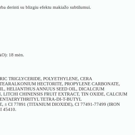
rba derinti su blizgiu efektu makiažo subtilumui.
PAO): 18 mėn.
RIC TRIGLYCERIDE, POLYETHYLENE, CERA
 STEARALKONIUM HECTORITE, PROPYLENE CARBONATE,
IL, HELIANTHUS ANNUUS SEED OIL, DICALCIUM
, LITCHI CHINENSIS FRUIT EXTRACT, TIN OXIDE, CALCIUM
ENTAERYTHRITYL TETRA-DI-T-BUTYL
CI 77891 (TITANIUM DIOXIDE), CI 77491-77499 (IRON
I 45410.