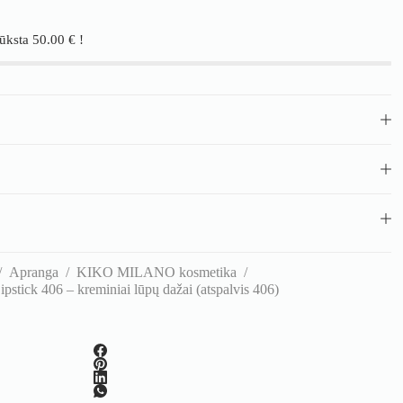
rūksta
50.00
€
!
/
Apranga
/
KIKO MILANO kosmetika
/
ick 406 – kreminiai lūpų dažai (atspalvis 406)