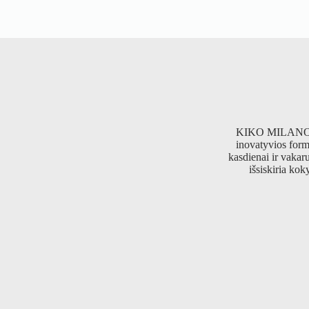
KIKO MILANO kvie
inovatyvios formu
kasdienai ir vakar
išsiskiria kok