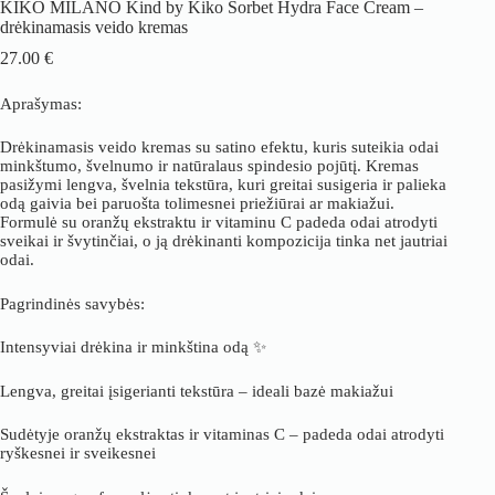
KIKO MILANO Kind by Kiko Sorbet Hydra Face Cream –
drėkinamasis veido kremas
27.00
€
Aprašymas:
Drėkinamasis veido kremas su satino efektu, kuris suteikia odai
minkštumo, švelnumo ir natūralaus spindesio pojūtį. Kremas
pasižymi lengva, švelnia tekstūra, kuri greitai susigeria ir palieka
odą gaivia bei paruošta tolimesnei priežiūrai ar makiažui.
Formulė su oranžų ekstraktu ir vitaminu C padeda odai atrodyti
sveikai ir švytinčiai, o ją drėkinanti kompozicija tinka net jautriai
odai.
Pagrindinės savybės:
Intensyviai drėkina ir minkština odą ✨
Lengva, greitai įsigerianti tekstūra – ideali bazė makiažui
Sudėtyje oranžų ekstraktas ir vitaminas C – padeda odai atrodyti
ryškesnei ir sveikesnei