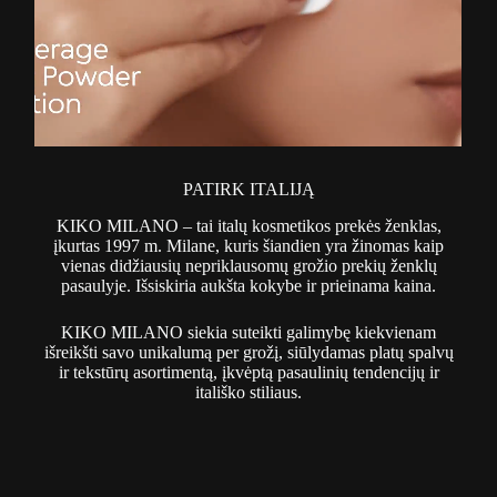
PATIRK ITALIJĄ
KIKO MILANO – tai italų kosmetikos prekės ženklas,
įkurtas 1997 m. Milane, kuris šiandien yra žinomas kaip
vienas didžiausių nepriklausomų grožio prekių ženklų
pasaulyje. Išsiskiria aukšta kokybe ir prieinama kaina.
KIKO MILANO siekia suteikti galimybę kiekvienam
išreikšti savo unikalumą per grožį, siūlydamas platų spalvų
ir tekstūrų asortimentą, įkvėptą pasaulinių tendencijų ir
itališko stiliaus.