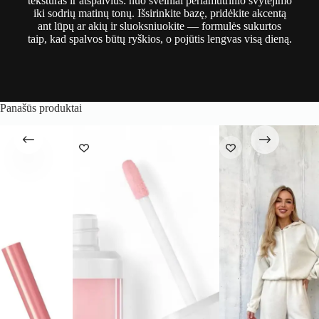
tekstūras ir atspalvius: nuo švelniai perlamutrinio švytėjimo
iki sodrių matinų tonų. Išsirinkite bazę, pridėkite akcentą
ant lūpų ar akių ir sluoksniuokite — formulės sukurtos
taip, kad spalvos būtų ryškios, o pojūtis lengvas visą dieną.
Panašūs produktai