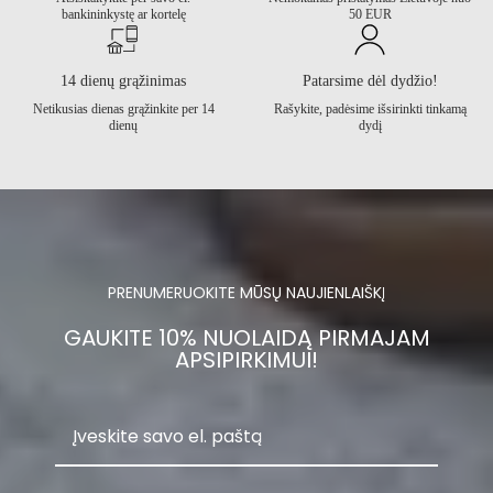
bankininkystę ar kortelę
50 EUR
14 dienų grąžinimas
Patarsime dėl dydžio!
Netikusias dienas grąžinkite per 14
Rašykite, padėsime išsirinkti tinkamą
dienų
dydį
PRENUMERUOKITE MŪSŲ NAUJIENLAIŠKĮ
GAUKITE 10% NUOLAIDĄ PIRMAJAM
APSIPIRKIMUI!