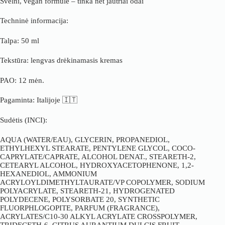
Švelni, vegan formulė – tinka net jautriai odai
Techninė informacija:
Talpa: 50 ml
Tekstūra: lengvas drėkinamasis kremas
PAO: 12 mėn.
Pagaminta: Italijoje 🇮🇹
Sudėtis (INCI):
AQUA (WATER/EAU), GLYCERIN, PROPANEDIOL,
ETHYLHEXYL STEARATE, PENTYLENE GLYCOL, COCO-
CAPRYLATE/CAPRATE, ALCOHOL DENAT., STEARETH-2,
CETEARYL ALCOHOL, HYDROXYACETOPHENONE, 1,2-
HEXANEDIOL, AMMONIUM
ACRYLOYLDIMETHYLTAURATE/VP COPOLYMER, SODIUM
POLYACRYLATE, STEARETH-21, HYDROGENATED
POLYDECENE, POLYSORBATE 20, SYNTHETIC
FLUORPHLOGOPITE, PARFUM (FRAGRANCE),
ACRYLATES/C10-30 ALKYL ACRYLATE CROSSPOLYMER,