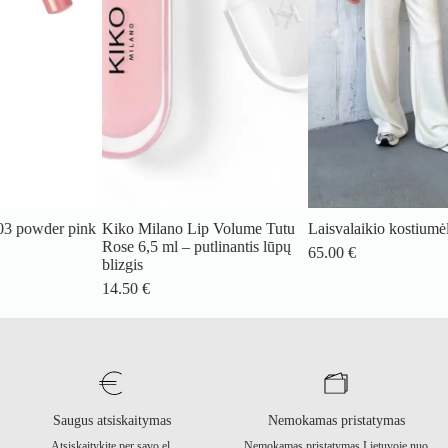
ink
Kiko Milano Lip Volume Tutu
Laisvalaikio kostiumėlis
Mo
Rose 6,5 ml – putlinantis lūpų
65.00
€
6
blizgis
14.50
€
Saugus atsiskaitymas
Nemokamas pristatymas
Atsiskaitykite per savo el.
Nemokamas pristatymas Lietuvoje nuo