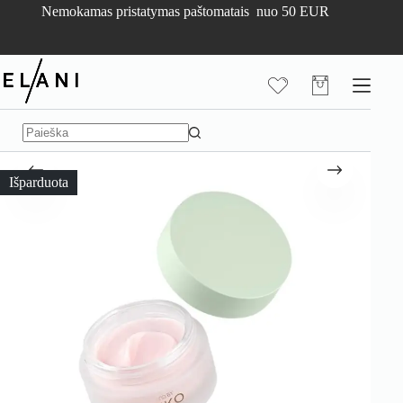
Skip
Nemokamas pristatymas paštomatais nuo 50 EUR
to
content
Pirkinių
krepšelis
No
results
Išparduota