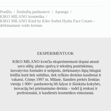
Pradžia
/
Drabužių parduotuvė
/
Apranga
/
KIKO MILANO kosmetika
/
KIKO MILANO Kind by Kiko Sorbet Hydra Face Cream –
drėkinamasis veido kremas
EKSPERIMENTUOK
KIKO MILANO kviečia eksperimentuoti drąsiai atrasti
savo stilių: platus spalvų ir tekstūrų pasirinkimas,
inovatyvios formulės ir nelipnūs, drėkinantys lūpų blizgiai
leidžia kurti tiek subtilius, tiek ryškius derinius kasdienai ir
vakarui. Gimęs 1997 m. Milane, šiandien prekės ženklas
vienija 1 000+ parduotuvių 66 šalyse ir išsiskiria kokybės,
inovacijų bei prieinamumo deriniu – todėl jį renkasi ir
profesionalai, ir kasdienės kosmetikos entuziastai.