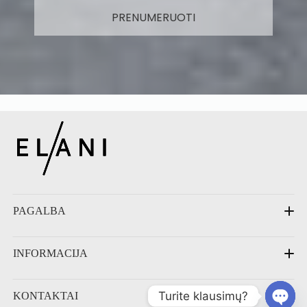
PRENUMERUOTI
PAGALBA
DUK
INFORMACIJA
Priežiūra
Pristatymas
Grąžinimas
Kontaktai
Turite klausimų?
KONTAKTAI
Apie mus