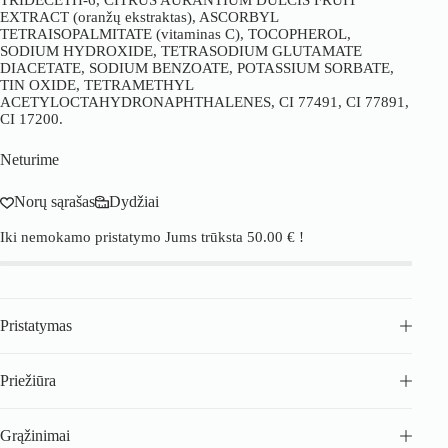
TRIDECETH-6, CITRUS AURANTIUM DULCIS FRUIT
EXTRACT (oranžų ekstraktas), ASCORBYL
TETRAISOPALMITATE (vitaminas C), TOCOPHEROL,
SODIUM HYDROXIDE, TETRASODIUM GLUTAMATE
DIACETATE, SODIUM BENZOATE, POTASSIUM SORBATE,
TIN OXIDE, TETRAMETHYL
ACETYLOCTAHYDRONAPHTHALENES, CI 77491, CI 77891,
CI 17200.
Neturime
Norų sąrašas
Dydžiai
Iki nemokamo pristatymo Jums trūksta
50.00
€
!
Pristatymas
Priežiūra
Grąžinimai