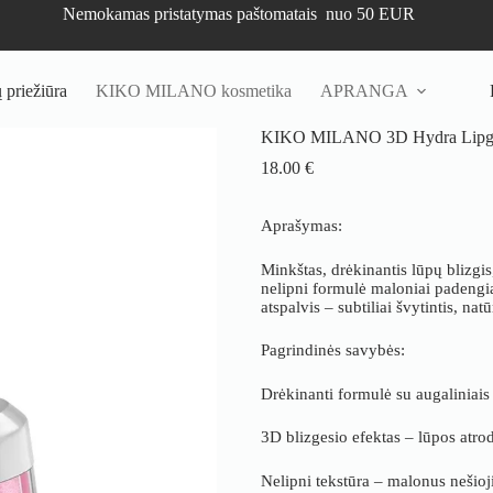
Nemokamas pristatymas paštomatais nuo 50 EUR
priežiūra
KIKO MILANO kosmetika
APRANGA
KIKO MILANO 3D Hydra Lipgloss
18.00
€
Aprašymas:
Minkštas, drėkinantis lūpų blizgis
nelipni formulė maloniai padengia
atspalvis – subtiliai švytintis, na
Pagrindinės savybės:
Drėkinanti formulė su augaliniais 
3D blizgesio efektas – lūpos atrod
Nelipni tekstūra – malonus nešio