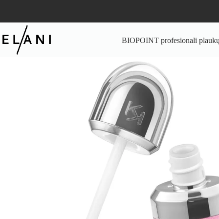
Skip
to
content
BIOPOINT profesionali plaukų 