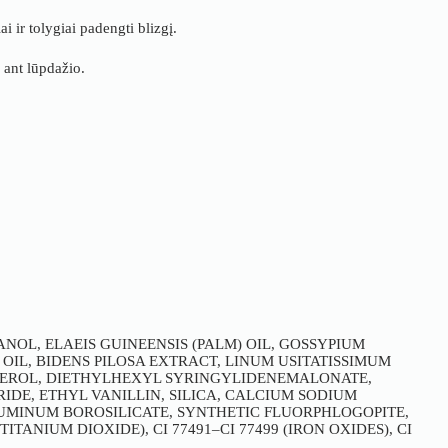
ai ir tolygiai padengti blizgį.
 ant lūpdažio.
OL, ELAEIS GUINEENSIS (PALM) OIL, GOSSYPIUM
OIL, BIDENS PILOSA EXTRACT, LINUM USITATISSIMUM
PHEROL, DIETHYLHEXYL SYRINGYLIDENEMALONATE,
IDE, ETHYL VANILLIN, SILICA, CALCIUM SODIUM
UMINUM BOROSILICATE, SYNTHETIC FLUORPHLOGOPITE,
(TITANIUM DIOXIDE), CI 77491–CI 77499 (IRON OXIDES), CI