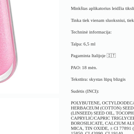
Minkštas aplikatorius leidžia tiksli
Tinka tiek vienam sluoksniui, tiek
Techninė informacija:
Talpa: 6,5 ml
Pagaminta Italijoje 🇮🇹
PAO: 18 mėn.
Tekstūra: skystas lūpų blizgis
Sudėtis (INCI):
POLYBUTENE, OCTYLDODECAN
HERBACEUM (COTTON) SEED 
(LINSEED) SEED OIL, TOCO
CAPRYLIC/CAPRIC TRIGLYCER
BOROSILICATE, CALCIUM AL
MICA, TIN OXIDE, ± CI 77891 
15850, CI 42090, CI 19140.