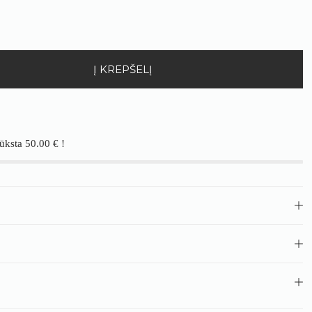
Į KREPŠELĮ
rūksta
50.00
€
!