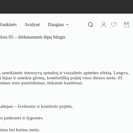
Rankinės
Avalynė
Daugiau
Pirki
krepš
 05 – drėkinamasis lūpų blizgis
, suteikiantis intensyvų spindesį ir vizualinės apimties efektą. Lengva,
 lūpas ir suteikia glotnų, komfortišką pojūtį visos dienos metu. 05
tūralaus tono pasirinkimas, tinkantis kasdienai.
aliejais – švelnumo ir komforto pojūtis.
o putlesnės ir lygesnės.
jimas bet kuriuo metu.