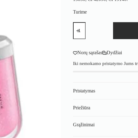
Turime
produkto
kiekis:
KIKO
MILANO
3D
Hydra
Norų sąrašas
Dydžiai
Lipgloss
05
Iki nemokamo pristatymo Jums t
–
drėkinamasis
lūpų
blizgis
Pristatymas
Priežiūra
Grąžinimai