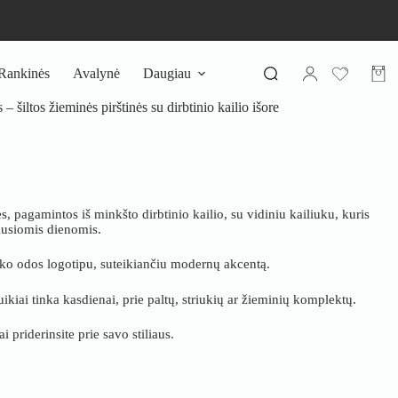
Rankinės
Avalynė
Daugiau
Pirki
krepš
 šiltos žieminės pirštinės su dirbtinio kailio išore
ės, pagamintos iš minkšto dirbtinio kailio, su vidiniu kailiuku, kuris
iausiomis dienomis.
 eko odos logotipu, suteikiančiu modernų akcentą.
kiai tinka kasdienai, prie paltų, striukių ar žieminių komplektų.
 priderinsite prie savo stiliaus.