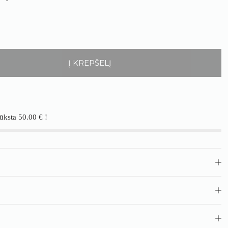
Į KREPŠELĮ
rūksta
50.00
€
!