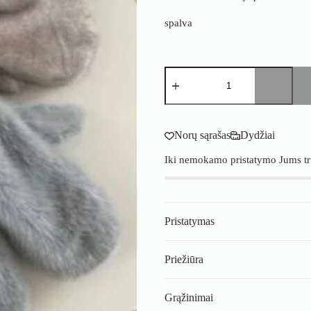
spalva
produkto
kiekis:
Kailinės
UGC
kumštinės
pirštinės
Norų sąrašas
Dydžiai
–
šiltos
Iki nemokamo pristatymo Jums t
žieminės
pirštinės
su
dirbtinio
kailio
Pristatymas
išore
Priežiūra
Grąžinimai