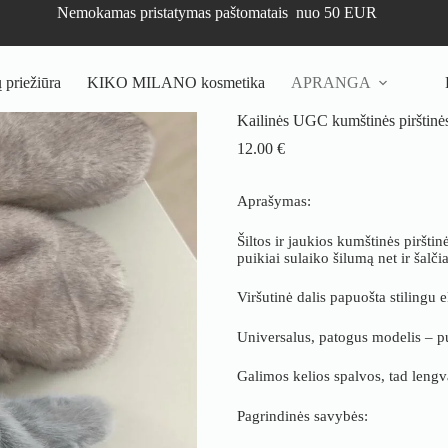
Nemokamas pristatymas paštomatais nuo 50 EUR
priežiūra
KIKO MILANO kosmetika
APRANGA
Kailinės UGC kumštinės pirštinės –
12.00
€
Aprašymas:
Šiltos ir jaukios kumštinės pirštin
puikiai sulaiko šilumą net ir šalč
Viršutinė dalis papuošta stilingu
Universalus, patogus modelis – pui
Galimos kelios spalvos, tad lengvai
Pagrindinės savybės: