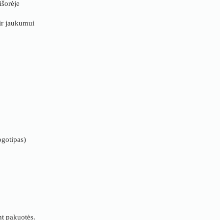
išorėje
 ir jaukumui
logotipas)
nt pakuotės.