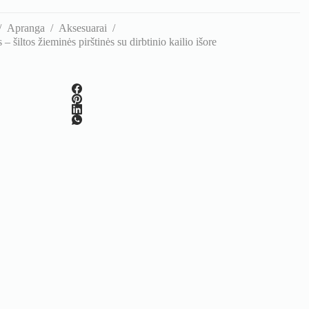
/
Apranga
/
Aksesuarai
/
 šiltos žieminės pirštinės su dirbtinio kailio išore