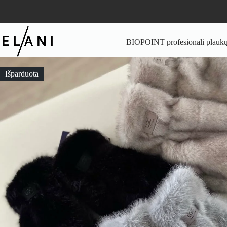
Skip
to
content
BIOPOINT profesionali plaukų 
Išparduota