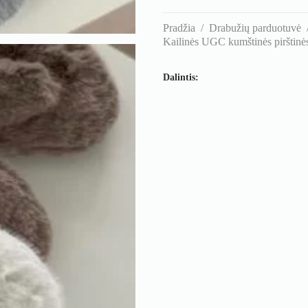
Pradžia
/
Drabužių parduotuvė
Kailinės UGC kumštinės pirštinės –
Dalintis: