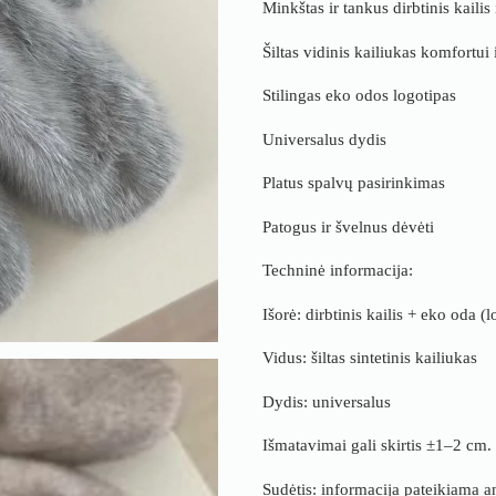
Minkštas ir tankus dirbtinis kailis 
Šiltas vidinis kailiukas komfortui
Stilingas eko odos logotipas
Universalus dydis
Platus spalvų pasirinkimas
Patogus ir švelnus dėvėti
Techninė informacija:
Išorė: dirbtinis kailis + eko oda (
Vidus: šiltas sintetinis kailiukas
Dydis: universalus
Išmatavimai gali skirtis ±1–2 cm.
Sudėtis: informacija pateikiama a