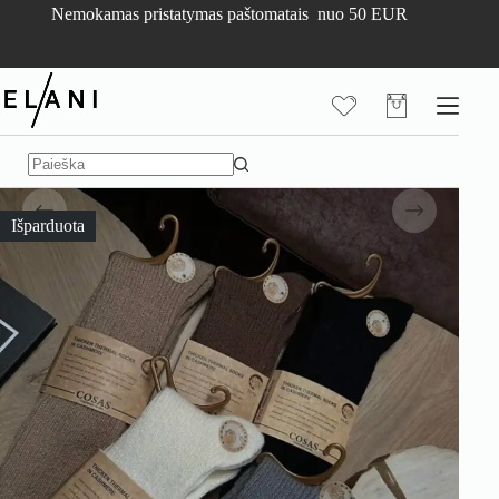
Skip
Nemokamas pristatymas paštomatais nuo 50 EUR
to
content
Pirkinių
krepšelis
No
results
Išparduota