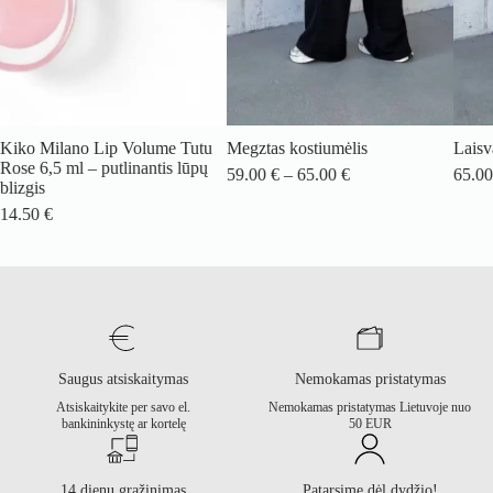
Kiko Milano Lip Volume Tutu
Megztas kostiumėlis
Laisv
Rose 6,5 ml – putlinantis lūpų
Price
59.00
€
–
65.00
€
65.0
blizgis
range:
59.00 €
14.50
€
through
65.00 €
Saugus atsiskaitymas
Nemokamas pristatymas
Atsiskaitykite per savo el.
Nemokamas pristatymas Lietuvoje nuo
bankininkystę ar kortelę
50 EUR
14 dienų grąžinimas
Patarsime dėl dydžio!