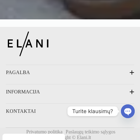
PAGALBA
DUK
INFORMACIJA
Priežiūra
Pristatymas
Grąžinimas
Kontaktai
Turite klausimų?
KONTAKTAI
Apie mus
Atsiliepimai
Blog'o įrašai
O
Vytauto g. 34-3, Prienai, Lietuva
p
Privatumo politika
Paslaugų teikimo sąlygos
+370 645 68100
Copyright © Elani.lt
e