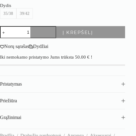
Dydis
35/38
39/42
produkto
Į KREPŠELĮ
kiekis:
Cosas
ilgos
Norų sąrašas
Dydžiai
kašmyrinės
kojinės
Iki nemokamo pristatymo Jums trūksta
50.00
€
!
iki
kelių
–
5
vnt.
Pristatymas
rinkinys
Priežiūra
Grąžinimai
Pradžia
/
Drabužių parduotuvė
/
Apranga
/
Aksesuarai
/