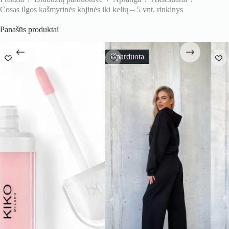
Cosas ilgos kašmyrinės kojinės iki kelių – 5 vnt. rinkinys
Panašūs produktai
Išparduota