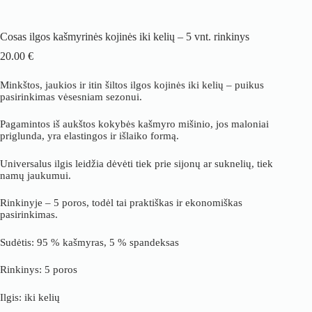
Cosas ilgos kašmyrinės kojinės iki kelių – 5 vnt. rinkinys
20.00
€
Minkštos, jaukios ir itin šiltos ilgos kojinės iki kelių – puikus
pasirinkimas vėsesniam sezonui.
Pagamintos iš aukštos kokybės kašmyro mišinio, jos maloniai
priglunda, yra elastingos ir išlaiko formą.
Universalus ilgis leidžia dėvėti tiek prie sijonų ar suknelių, tiek
namų jaukumui.
Rinkinyje – 5 poros, todėl tai praktiškas ir ekonomiškas
pasirinkimas.
Sudėtis: 95 % kašmyras, 5 % spandeksas
Rinkinys: 5 poros
Ilgis: iki kelių