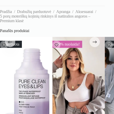
Pradžia
/
Drabužių parduotuvė
/
Apranga
/
Aksesuarai
/
5 porų moteriškų kojinių rinkinys iš natūralios angoros –
Premium klasė
Panašūs produktai
Išparduota
-49% nuolaida!
Išp