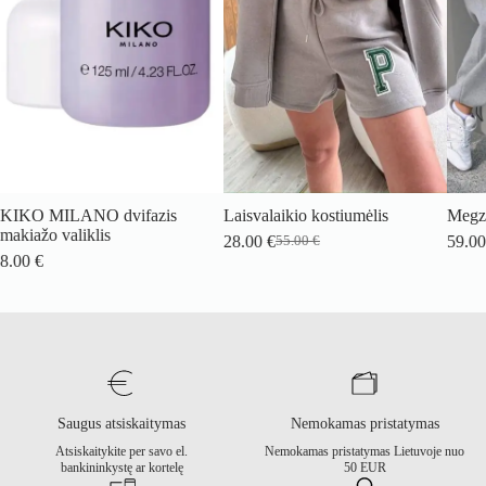
KIKO MILANO dvifazis
Laisvalaikio kostiumėlis
Megzt
makiažo valiklis
28.00
€
59.0
55.00
€
Original
Current
8.00
€
price
price
was:
is:
55.00 €.
28.00 €.
Saugus atsiskaitymas
Nemokamas pristatymas
Atsiskaitykite per savo el.
Nemokamas pristatymas Lietuvoje nuo
bankininkystę ar kortelę
50 EUR