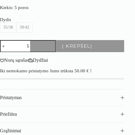
Kiekis: 5 poros
Dydis
35/38
39/42
produkto
Į KREPŠELĮ
kiekis:
5
porų
Norų sąrašas
Dydžiai
moteriškų
kojinių
Iki nemokamo pristatymo Jums trūksta
50.00
€
!
rinkinys
iš
natūralios
angoros
–
Pristatymas
Premium
klasė
Priežiūra
Grąžinimai