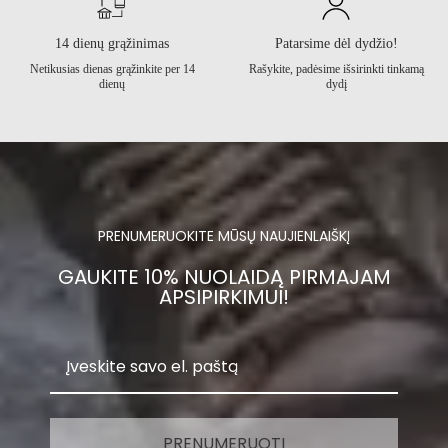
14 dienų grąžinimas
Patarsime dėl dydžio!
Netikusias dienas grąžinkite per 14
Rašykite, padėsime išsirinkti tinkamą
dienų
dydį
PRENUMERUOKITE MŪSŲ NAUJIENLAIŠKĮ
GAUKITE 10% NUOLAIDĄ PIRMAJAM
APSIPIRKIMUI!
PRENUMERUOTI