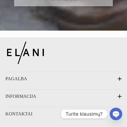
PAGALBA
DUK
INFORMACIJA
Priežiūra
Pristatymas
Grąžinimas
Kontaktai
Turite klausimų?
KONTAKTAI
Apie mus
Atsiliepimai
Blog'o įrašai