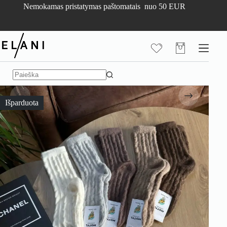
Skip
Nemokamas pristatymas paštomatais nuo 50 EUR
to
content
Pirkinių
krepšelis
No
results
Išparduota